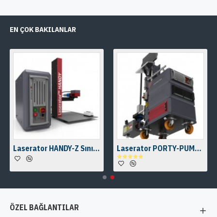
EN ÇOK BAKILANLAR
Laserator HANDY-Z Sınıf-4 Masaüstü Fiber Lazer Markalama Makinası
Laserator PORTY-PUMP Sınıf-I Zeminüstü Fiber Lazer Markalama Makinesi
ÖZEL BAĞLANTILAR